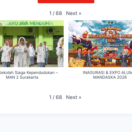
Next
»
1
/
68
 Sekolah Siaga Kependudukan –
INAGURASI & EXPO ALU
MAN 2 Surakarta
MANDASKA 2026
Next
»
1
/
68