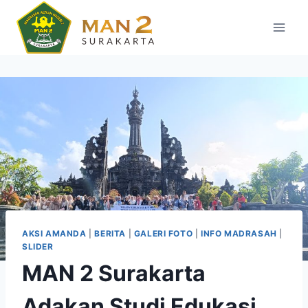
Skip
to
content
AKSI AMANDA
|
BERITA
|
GALERI FOTO
|
INFO MADRASAH
|
SLIDER
MAN 2 Surakarta
Adakan Studi Edukasi