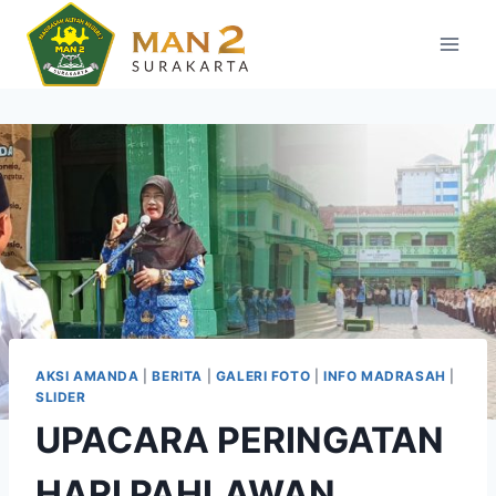
Skip
to
content
AKSI AMANDA
|
BERITA
|
GALERI FOTO
|
INFO MADRASAH
|
SLIDER
UPACARA PERINGATAN
HARI PAHLAWAN