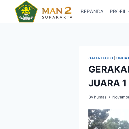
Skip
to
BERANDA
PROFIL
content
GALERI FOTO
|
UNCAT
GERAKAN
JUARA 1
By
humas
Novembe