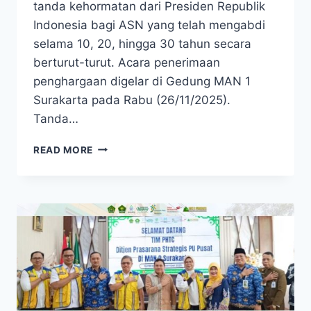
tanda kehormatan dari Presiden Republik
Indonesia bagi ASN yang telah mengabdi
selama 10, 20, hingga 30 tahun secara
berturut-turut. Acara penerimaan
penghargaan digelar di Gedung MAN 1
Surakarta pada Rabu (26/11/2025).
Tanda…
GURU
READ MORE
DAN
TENDIK
MAN
2
SURAKARTA
TERIMA
PENGHARGAAN
SATYALANCANA
KARYA
SATYA
DARI