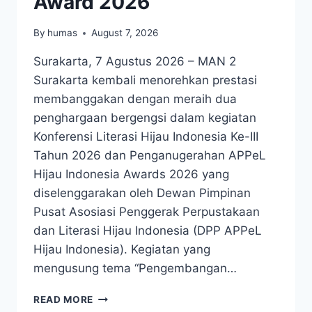
Award 2026
By
humas
August 7, 2026
Surakarta, 7 Agustus 2026 – MAN 2
Surakarta kembali menorehkan prestasi
membanggakan dengan meraih dua
penghargaan bergengsi dalam kegiatan
Konferensi Literasi Hijau Indonesia Ke-III
Tahun 2026 dan Penganugerahan APPeL
Hijau Indonesia Awards 2026 yang
diselenggarakan oleh Dewan Pimpinan
Pusat Asosiasi Penggerak Perpustakaan
dan Literasi Hijau Indonesia (DPP APPeL
Hijau Indonesia). Kegiatan yang
mengusung tema “Pengembangan…
MAN
READ MORE
2