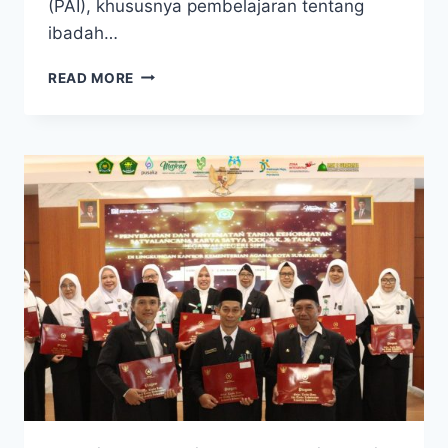
(PAI), khususnya pembelajaran tentang
ibadah…
MAN
READ MORE
2
SURAKARTA
GELAR
KOKURIKULER
MANASIK
UMROH
DI
FATIMAH
AZZAHRA
GUNUNGPATI
SEMARANG