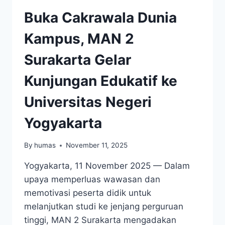
Buka Cakrawala Dunia
Kampus, MAN 2
Surakarta Gelar
Kunjungan Edukatif ke
Universitas Negeri
Yogyakarta
By
humas
November 11, 2025
Yogyakarta, 11 November 2025 — Dalam
upaya memperluas wawasan dan
memotivasi peserta didik untuk
melanjutkan studi ke jenjang perguruan
tinggi, MAN 2 Surakarta mengadakan