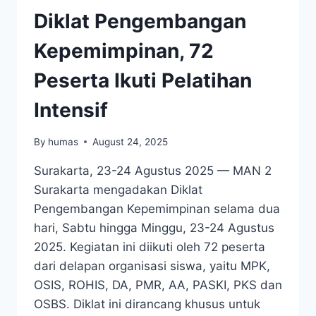
Diklat Pengembangan
Kepemimpinan, 72
Peserta Ikuti Pelatihan
Intensif
By
humas
August 24, 2025
Surakarta, 23-24 Agustus 2025 — MAN 2
Surakarta mengadakan Diklat
Pengembangan Kepemimpinan selama dua
hari, Sabtu hingga Minggu, 23-24 Agustus
2025. Kegiatan ini diikuti oleh 72 peserta
dari delapan organisasi siswa, yaitu MPK,
OSIS, ROHIS, DA, PMR, AA, PASKI, PKS dan
OSBS. Diklat ini dirancang khusus untuk