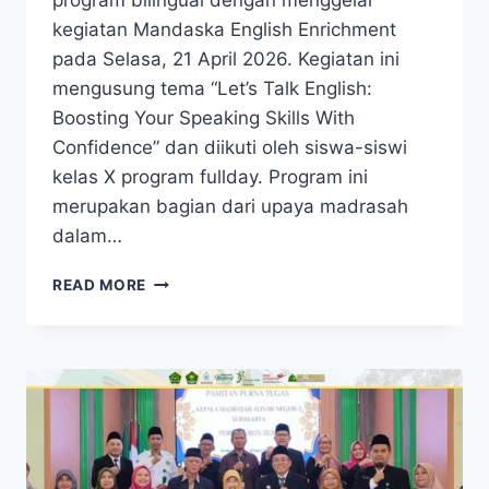
program bilingual dengan menggelar
kegiatan Mandaska English Enrichment
pada Selasa, 21 April 2026. Kegiatan ini
mengusung tema “Let’s Talk English:
Boosting Your Speaking Skills With
Confidence” dan diikuti oleh siswa-siswi
kelas X program fullday. Program ini
merupakan bagian dari upaya madrasah
dalam…
“LET’S
READ MORE
TALK
ENGLISH!
MANDASKA
ENGLISH
ENRICHMENT
2026
TINGKATKAN
PERCAYA
DIRI