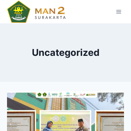
Skip
to
content
Uncategorized