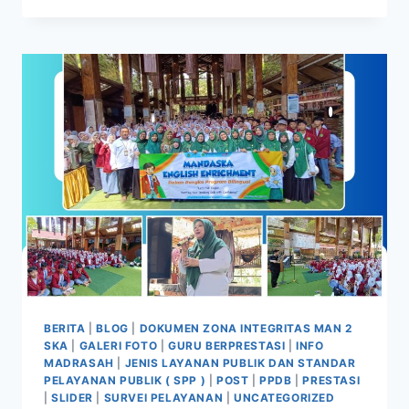
SURAKARTA
RAIH
HEAD
OF
GREEN
MADRASAH
AWARD
DAN
GREEN
ECOTHEOLOGY
MADRASAH
AWARD
2026
BERITA
|
BLOG
|
DOKUMEN ZONA INTEGRITAS MAN 2
SKA
|
GALERI FOTO
|
GURU BERPRESTASI
|
INFO
MADRASAH
|
JENIS LAYANAN PUBLIK DAN STANDAR
PELAYANAN PUBLIK ( SPP )
|
POST
|
PPDB
|
PRESTASI
|
SLIDER
|
SURVEI PELAYANAN
|
UNCATEGORIZED