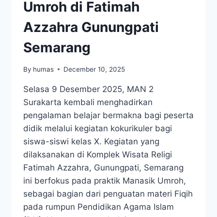
Umroh di Fatimah
Azzahra Gunungpati
Semarang
By
humas
December 10, 2025
Selasa 9 Desember 2025, MAN 2
Surakarta kembali menghadirkan
pengalaman belajar bermakna bagi peserta
didik melalui kegiatan kokurikuler bagi
siswa-siswi kelas X. Kegiatan yang
dilaksanakan di Komplek Wisata Religi
Fatimah Azzahra, Gunungpati, Semarang
ini berfokus pada praktik Manasik Umroh,
sebagai bagian dari penguatan materi Fiqih
pada rumpun Pendidikan Agama Islam