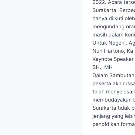
2022. Acara ters
Surakarta, Berbe
hanya diikuti ole
mengundang oran
masih dalam koni
Untuk Negeri”. Ag
Nuri Hartono, Ka
Keynote Speaker
SH., MH
Dalam Sambutann
peserta akhiruss
telah menyelesai
membudayakan be
Surakarta tidak b
jenjang yang lebi
pendidikan forma