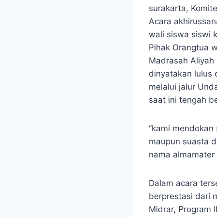
surakarta, Komit
Acara akhirussan
wali siswa siswi 
Pihak Orangtua wa
Madrasah Aliyah 
dinyatakan lulus
melalui jalur U
saat ini tengah 
“kami mendokan s
maupun suasta d
nama almamater M
Dalam acara ters
berprestasi dari
Midrar, Program 