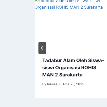
elar
Tadabur Alam Oleh Siswa-
p Day
siswi Organisasi ROHIS
MAN 2 Surakarta
2024
By
humas
June 26, 2025