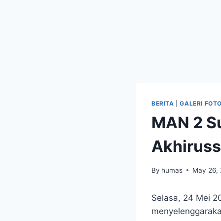
BERITA
|
GALERI FOT
MAN 2 Su
Akhiruss
By
humas
May 26,
Selasa, 24 Mei 2
menyelenggarakan