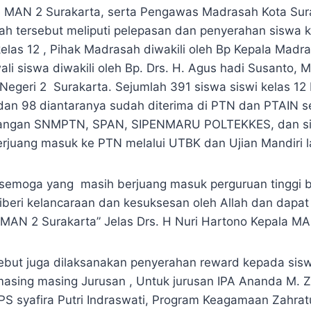
e MAN 2 Surakarta, serta Pengawas Madrasah Kota Sur
ah tersebut meliputi pelepasan dan penyerahan siswa 
kelas 12 , Pihak Madrasah diwakili oleh Bp Kepala Madr
li siswa diwakili oleh Bp. Drs. H. Agus hadi Susanto, M
Negeri 2 Surakarta. Sejumlah 391 siswa siswi kelas 1
 dan 98 diantaranya sudah diterima di PTN dan PTAIN
ndangan SNMPTN, SPAN, SIPENMARU POLTEKKES, dan si
berjuang masuk ke PTN melalui UTBK dan Ujian Mandiri l
emoga yang masih berjuang masuk perguruan tinggi b
iberi kelancaraan dan kesuksesan oleh Allah dan dap
AN 2 Surakarta” Jelas Drs. H Nuri Hartono Kepala MA
ebut juga dilaksanakan penyerahan reward kepada sisw
 masing masing Jurusan , Untuk jurusan IPA Ananda M.
IPS syafira Putri Indraswati, Program Keagamaan Zahrat