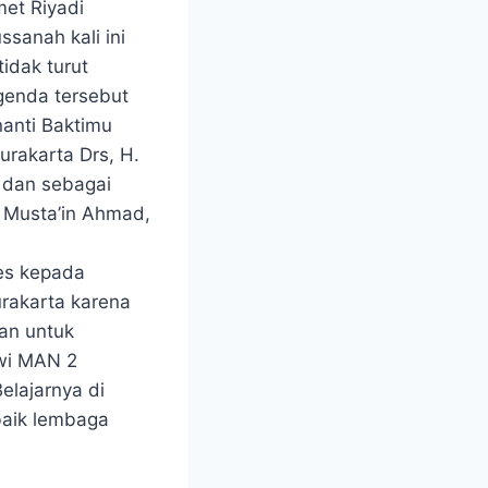
met Riyadi
sanah kali ini
idak turut
genda tersebut
nanti Baktimu
urakarta Drs, H.
 dan sebagai
 Musta’in Ahmad,
es kepada
rakarta karena
san untuk
wi MAN 2
elajarnya di
 baik lembaga