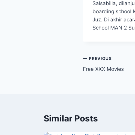
Salsabilla, dilan
boarding school 
Juz. Di akhir aca
School MAN 2 Sur
Post
PREVIOUS
Free XXX Movies
navigation
Similar Posts