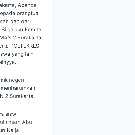
akarta, Agenda
kepada orangtua
asah dan dari
.Si selaku Komite
2 MAN 2 Surakarta
 serta POLTEKKES
swa yang lain
ainyya.
aik negeri
at menharumkan
N 2 Surakarta.
a siswi
 Zulhimam Abu
un Najja