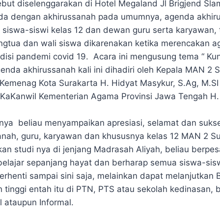
ebut diselenggarakan di Hotel Megaland Jl Brigjend Sla
da dengan akhirussanah pada umumnya, agenda akhirus
h siswa-siswi kelas 12 dan dewan guru serta karyawan, t
gtua dan wali siswa dikarenakan ketika merencakan a
disi pandemi covid 19. Acara ini mengusung tema “ Ku
enda akhirussanah kali ini dihadiri oleh Kepala MAN 2 S
 Kemenag Kota Surakarta H. Hidyat Masykur, S.Ag, M.SI
 KaKanwil Kementerian Agama Provinsi Jawa Tengah H.
ya beliau menyampaikan apresiasi, selamat dan suks
anah, guru, karyawan dan khususnya kelas 12 MAN 2 Su
kan studi nya di jenjang Madrasah Aliyah, beliau berpe
lajar sepanjang hayat dan berharap semua siswa-sis
erhenti sampai sini saja, melainkan dapat melanjutkan B
h tinggi entah itu di PTN, PTS atau sekolah kedinasan,
l ataupun Informal.