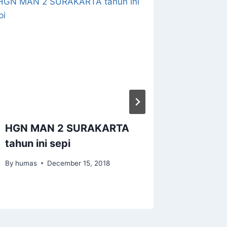
HGN MAN 2 SURAKARTA
GEBYA
tahun ini sepi
SURAK
TAHUN
By
humas
December 15, 2018
By
humas