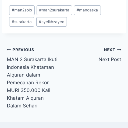
Post
#
man2solo
#
man2surakarta
#
mandaska
Tags:
#
surakarta
#
syeikhzayed
Post
PREVIOUS
NEXT
MAN 2 Surakarta Ikuti
Next Post
navigation
Indonesia Khataman
Alquran dalam
Pemecahan Rekor
MURI 350.000 Kali
Khatam Alquran
Dalam Sehari