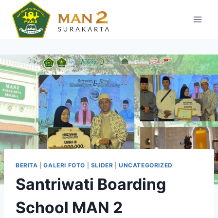
Skip
to
content
BERITA
|
GALERI FOTO
|
SLIDER
|
UNCATEGORIZED
Santriwati Boarding
School MAN 2