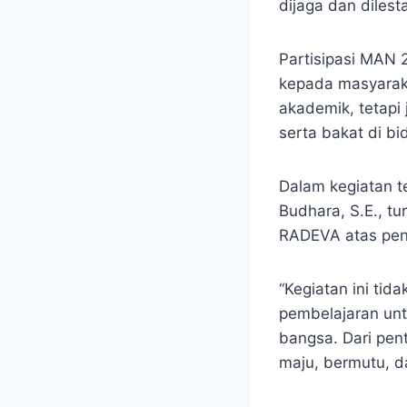
dijaga dan dilesta
Partisipasi MAN 2
kepada masyarak
akademik, tetap
serta bakat di b
Dalam kegiatan t
Budhara, S.E., t
RADEVA atas pen
“Kegiatan ini tid
pembelajaran un
bangsa. Dari pent
maju, bermutu, d