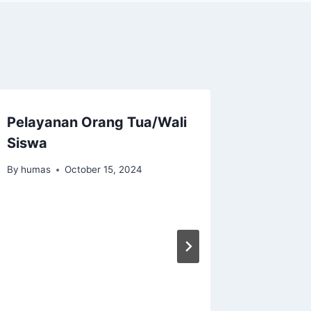
Pelayanan Orang Tua/Wali
Siswa
By
humas
October 15, 2024
Sosiali
Suraka