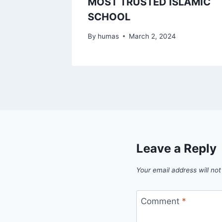
drasah
MOST TRUSTED ISLAMIC
4
SCHOOL
2024
By
humas
March 2, 2024
Leave a Reply
Your email address will not
Comment
*