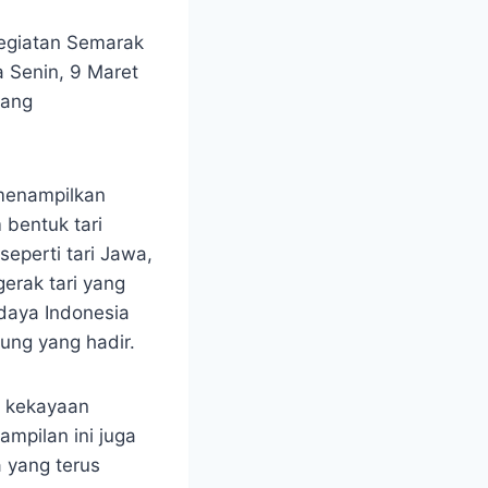
kegiatan Semarak
 Senin, 9 Maret
yang
 menampilkan
 bentuk tari
eperti tari Jawa,
erak tari yang
daya Indonesia
ng yang hadir.
g kekayaan
mpilan ini juga
 yang terus