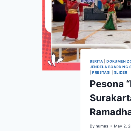
BERITA
|
DOKUMEN ZO
JENDELA BOARDING 
|
PRESTASI
|
SLIDER
Pesona “
Surakart
Ramadhan
By
humas
May 2, 