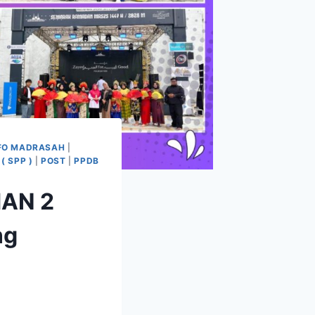
FO MADRASAH
|
( SPP )
|
POST
|
PPDB
MAN 2
ng