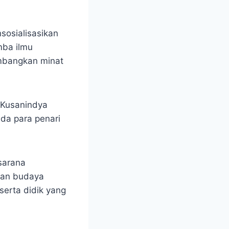
sosialisasikan
mba ilmu
mbangkan minat
 Kusanindya
ada para penari
 sarana
kan budaya
eserta didik yang