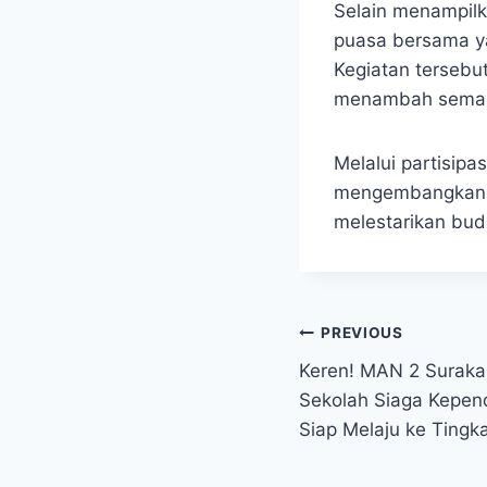
Selain menampilk
puasa bersama ya
Kegiatan tersebu
menambah semar
Melalui partisipa
mengembangkan kr
melestarikan bud
Post
PREVIOUS
Keren! MAN 2 Suraka
navigation
Sekolah Siaga Kepen
Siap Melaju ke Tingk