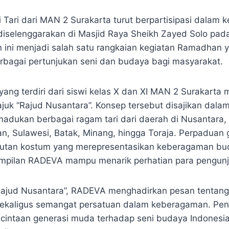
Tari dari MAN 2 Surakarta turut berpartisipasi dalam 
selenggarakan di Masjid Raya Sheikh Zayed Solo pada
 ini menjadi salah satu rangkaian kegiatan Ramadhan 
bagai pertunjukan seni dan budaya bagi masyarakat.
yang terdiri dari siswi kelas X dan XI MAN 2 Surakarta
juk “Rajud Nusantara”. Konsep tersebut disajikan dalam
dukan berbagai ragam tari dari daerah di Nusantara, s
n, Sulawesi, Batak, Minang, hingga Toraja. Perpaduan g
alutan kostum yang merepresentasikan keberagaman bu
mpilan RADEVA mampu menarik perhatian para pengunju
“Rajud Nusantara”, RADEVA menghadirkan pesan tentan
ekaligus semangat persatuan dalam keberagaman. Pena
cintaan generasi muda terhadap seni budaya Indonesia